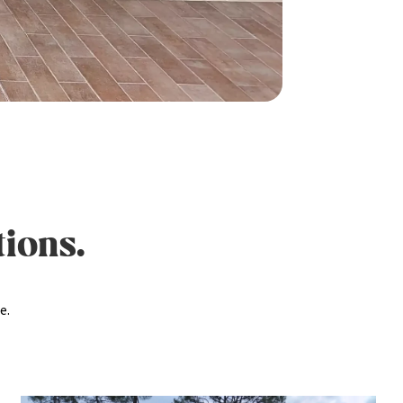
tions.
e.