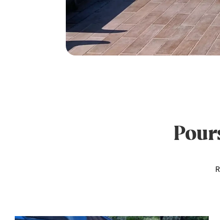
Pours
R