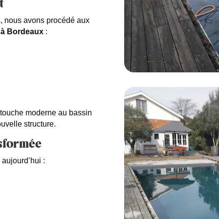
t
s, nous avons procédé aux
e à Bordeaux
:
ne touche moderne au bassin
uvelle structure.
nsformée
 aujourd’hui :