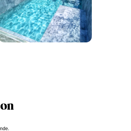
ion
onde.