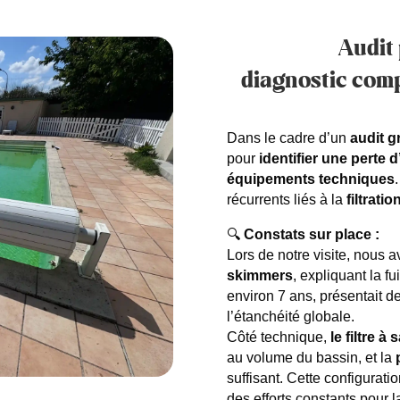
Audit 
diagnostic compl
Dans le cadre d’un
audit g
pour
identifier une perte 
équipements techniques
récurrents liés à la
filtratio
🔍
Constats sur place :
Lors de notre visite, nous 
skimmers
, expliquant la f
environ 7 ans, présentait d
l’étanchéité globale.
Côté technique,
le filtre 
au volume du bassin, et la
suffisant. Cette configurati
des efforts constants pour l