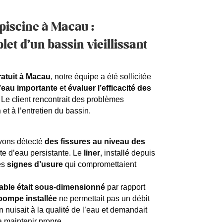
piscine à Macau :
et d’un bassin vieillissant
ratuit à Macau
, notre équipe a été sollicitée
d’eau importante
et
évaluer l’efficacité des
. Le client rencontrait des problèmes
n
et à l’entretien du bassin.
avons détecté
des fissures au niveau des
uite d’eau persistante. Le
liner
, installé depuis
es
signes d’usure
qui compromettaient
à sable était sous-dimensionné
par rapport
pompe installée
ne permettait pas un débit
on nuisait à la qualité de l’eau et demandait
a maintenir propre.