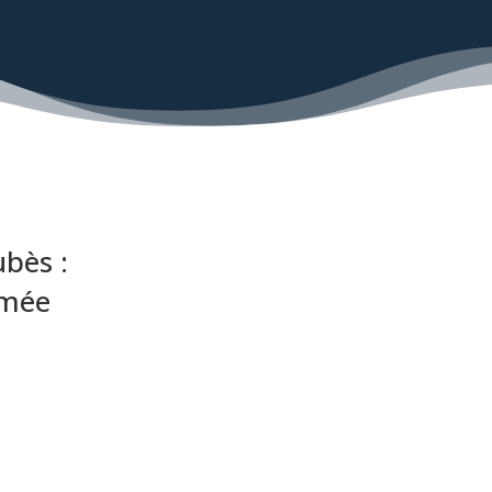
bès :
rmée