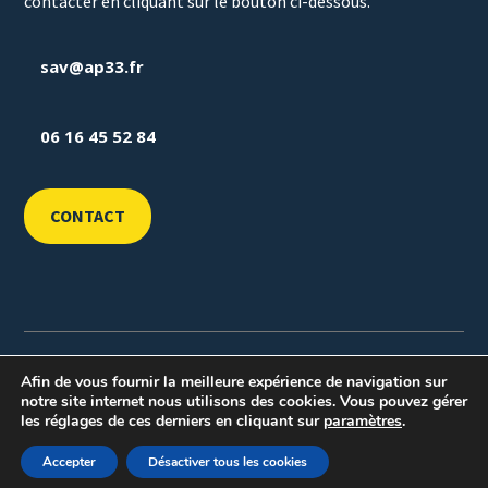
contacter en cliquant sur le bouton ci-dessous.
sav@ap33.fr
06 16 45 52 84
CONTACT
©
2026
Break-Out Company
- Agence de
Afin de vous fournir la meilleure expérience de navigation sur
communication
notre site internet nous utilisons des cookies. Vous pouvez gérer
les réglages de ces derniers en cliquant sur
paramètres
.
Mentions légales
–
Politique de confidentialité
Accepter
Désactiver tous les cookies