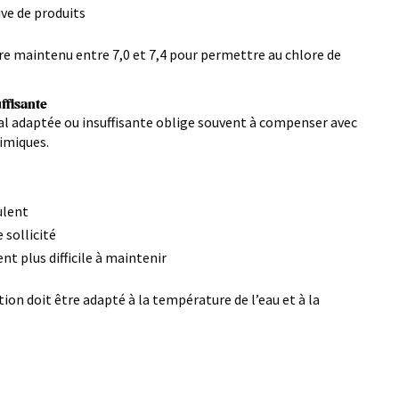
e de produits
re maintenu entre 7,0 et 7,4 pour permettre au chlore de
uffisante
l adaptée ou insuffisante oblige souvent à compenser avec
imiques.
:
ulent
 sollicité
ent plus difficile à maintenir
tion doit être adapté à la température de l’eau et à la